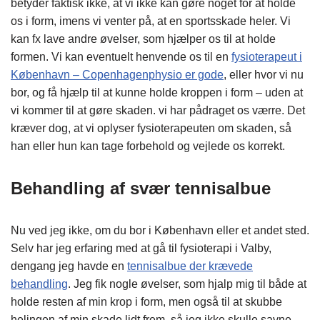
betyder faktisk ikke, at vi ikke kan gøre noget for at holde
os i form, imens vi venter på, at en sportsskade heler. Vi
kan fx lave andre øvelser, som hjælper os til at holde
formen. Vi kan eventuelt henvende os til en
fysioterapeut i
København – Copenhagenphysio er gode
, eller hvor vi nu
bor, og få hjælp til at kunne holde kroppen i form – uden at
vi kommer til at gøre skaden. vi har pådraget os værre. Det
kræver dog, at vi oplyser fysioterapeuten om skaden, så
han eller hun kan tage forbehold og vejlede os korrekt.
Behandling af svær tennisalbue
Nu ved jeg ikke, om du bor i København eller et andet sted.
Selv har jeg erfaring med at gå til fysioterapi i Valby,
dengang jeg havde en
tennisalbue der krævede
behandling
. Jeg fik nogle øvelser, som hjalp mig til både at
holde resten af min krop i form, men også til at skubbe
helingen af min skade lidt frem, så jeg ikke skulle savne