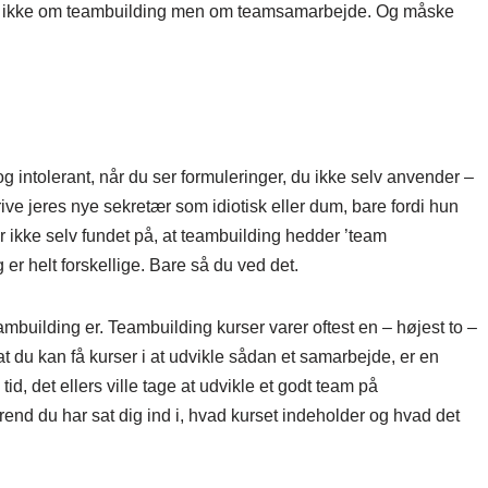
isk ikke om teambuilding men om teamsamarbejde. Og måske
intolerant, når du ser formuleringer, du ikke selv anvender –
krive jeres nye sekretær som idiotisk eller dum, bare fordi hun
r ikke selv fundet på, at teambuilding hedder ’team
 er helt forskellige. Bare så du ved det.
uilding er. Teambuilding kurser varer oftest en – højest to –
du kan få kurser i at udvikle sådan et samarbejde, er en
id, det ellers ville tage at udvikle et godt team på
nd du har sat dig ind i, hvad kurset indeholder og hvad det