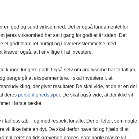
er en god og sund virksomhed. Det er også fundamentet for
om jeres virksomhed har sat i gang for godt et år siden. Det
ere et godt team ret hurtigt og i overensstemmelse med
ræver også, at I er villige til at investere.
id kunne fungere godt. Også selv om analyserne har fortalt jer,
og penge på at eksperimentere. I skal investere i, at
teamudvikling, der giver resultater. De skal vide, at de er en del
 af deres
personlighedstyper
. De skal også vide, at der ikke vil
mmer i første række.
 i fællesskab – og med respekt for alle. Der er felter, som nogle
vil ikke fatte en dyt. De skal derfor have tid og hjælp til at
n kompliceret og tidskrævende proces, som nogle måske vil