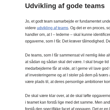
Udvikling af gode teams
Jo, et godt team samarbejde er fundamentet und
videre
udvikling af teams
. Og det er en proces, s
handler om, at I – lederne – skal kunne identific
opgaverne, som I får. Det kræver tålmodighed. Det k
De teams, som I får sammensat vil nemlig ikke alt
at sådan og sådan skal det være. I skal bruge tid 
medarbejderne får at vide, at I gerne vil lave god 
af investeringerne og at I stoler på dem på tværs
være plads til, at deres personlige ambitioner ko
De skal være klar over, at de skal løfte opgaverne
i teamet kan forstå lige med det samme. Men andre 
forstå den specifikke facet af opgaven. Det er e